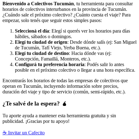
Bienvenido a Colectivos Tucumán
, tu herramienta para consultar
horarios de colectivos interurbanos en la provincia de Tucumán.
¿Cuándo sale el próximo colectivo? ¿Cuánto cuesta el viaje? Para
empezar, solo tenés que seguir estos simples pasos:
Seleccioná el día
: Elegí si querés ver los horarios para días
hábiles, sábados o domingos.
Elegí tu ciudad de origen
: Desde dónde salís (ej: San Miguel
de Tucumán, Tafí Viejo, Yerba Buena, etc.).
Elegí tu ciudad de destino
: Hacia dónde vas (ej:
Concepción, Famaillá, Monteros, etc.).
Configurá tu preferencia horaria
: Podés salir lo antes
posible en el próximo colectivo o llegar a una hora específica.
Encontrarás los horarios de todas las empresas de colectivos que
operan en Tucumán, incluyendo información sobre precios,
duración del viaje y tipo de servicio (común, semi-rápido, etc.).
¿Te salvé de la espera? 🧉
Tu aporte ayuda a mantener esta herramienta gratuita y sin
publicidad. ¡Gracias por tu apoyo!
☕ Invitar un Cafecito