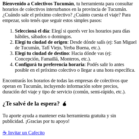
Bienvenido a Colectivos Tucumán
, tu herramienta para consultar
horarios de colectivos interurbanos en la provincia de Tucumán.
¿Cuándo sale el próximo colectivo? ¿Cuánto cuesta el viaje? Para
empezar, solo tenés que seguir estos simples pasos:
Seleccioná el día
: Elegí si querés ver los horarios para días
hábiles, sábados o domingos.
Elegí tu ciudad de origen
: Desde dónde salís (ej: San Miguel
de Tucumán, Tafí Viejo, Yerba Buena, etc.).
Elegí tu ciudad de destino
: Hacia dónde vas (ej:
Concepción, Famaillá, Monteros, etc.).
Configurá tu preferencia horaria
: Podés salir lo antes
posible en el próximo colectivo o llegar a una hora específica.
Encontrarás los horarios de todas las empresas de colectivos que
operan en Tucumán, incluyendo información sobre precios,
duración del viaje y tipo de servicio (común, semi-rápido, etc.).
¿Te salvé de la espera? 🧉
Tu aporte ayuda a mantener esta herramienta gratuita y sin
publicidad. ¡Gracias por tu apoyo!
☕ Invitar un Cafecito