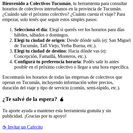
Bienvenido a Colectivos Tucumán
, tu herramienta para consultar
horarios de colectivos interurbanos en la provincia de Tucumán.
¿Cuándo sale el próximo colectivo? ¿Cuánto cuesta el viaje? Para
empezar, solo tenés que seguir estos simples pasos:
Seleccioná el día
: Elegí si querés ver los horarios para días
hábiles, sábados o domingos.
Elegí tu ciudad de origen
: Desde dónde salís (ej: San Miguel
de Tucumán, Tafí Viejo, Yerba Buena, etc.).
Elegí tu ciudad de destino
: Hacia dónde vas (ej:
Concepción, Famaillá, Monteros, etc.).
Configurá tu preferencia horaria
: Podés salir lo antes
posible en el próximo colectivo o llegar a una hora específica.
Encontrarás los horarios de todas las empresas de colectivos que
operan en Tucumán, incluyendo información sobre precios,
duración del viaje y tipo de servicio (común, semi-rápido, etc.).
¿Te salvé de la espera? 🧉
Tu aporte ayuda a mantener esta herramienta gratuita y sin
publicidad. ¡Gracias por tu apoyo!
☕ Invitar un Cafecito