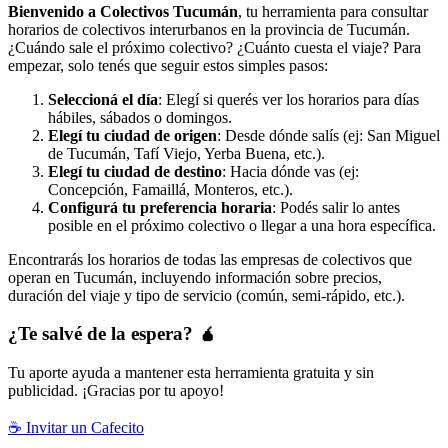
Bienvenido a Colectivos Tucumán
, tu herramienta para consultar
horarios de colectivos interurbanos en la provincia de Tucumán.
¿Cuándo sale el próximo colectivo? ¿Cuánto cuesta el viaje? Para
empezar, solo tenés que seguir estos simples pasos:
Seleccioná el día
: Elegí si querés ver los horarios para días
hábiles, sábados o domingos.
Elegí tu ciudad de origen
: Desde dónde salís (ej: San Miguel
de Tucumán, Tafí Viejo, Yerba Buena, etc.).
Elegí tu ciudad de destino
: Hacia dónde vas (ej:
Concepción, Famaillá, Monteros, etc.).
Configurá tu preferencia horaria
: Podés salir lo antes
posible en el próximo colectivo o llegar a una hora específica.
Encontrarás los horarios de todas las empresas de colectivos que
operan en Tucumán, incluyendo información sobre precios,
duración del viaje y tipo de servicio (común, semi-rápido, etc.).
¿Te salvé de la espera? 🧉
Tu aporte ayuda a mantener esta herramienta gratuita y sin
publicidad. ¡Gracias por tu apoyo!
☕ Invitar un Cafecito