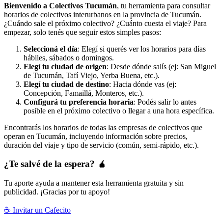
Bienvenido a Colectivos Tucumán
, tu herramienta para consultar
horarios de colectivos interurbanos en la provincia de Tucumán.
¿Cuándo sale el próximo colectivo? ¿Cuánto cuesta el viaje? Para
empezar, solo tenés que seguir estos simples pasos:
Seleccioná el día
: Elegí si querés ver los horarios para días
hábiles, sábados o domingos.
Elegí tu ciudad de origen
: Desde dónde salís (ej: San Miguel
de Tucumán, Tafí Viejo, Yerba Buena, etc.).
Elegí tu ciudad de destino
: Hacia dónde vas (ej:
Concepción, Famaillá, Monteros, etc.).
Configurá tu preferencia horaria
: Podés salir lo antes
posible en el próximo colectivo o llegar a una hora específica.
Encontrarás los horarios de todas las empresas de colectivos que
operan en Tucumán, incluyendo información sobre precios,
duración del viaje y tipo de servicio (común, semi-rápido, etc.).
¿Te salvé de la espera? 🧉
Tu aporte ayuda a mantener esta herramienta gratuita y sin
publicidad. ¡Gracias por tu apoyo!
☕ Invitar un Cafecito