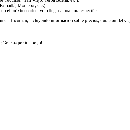
de Tucumán, Tafí Viejo, Yerba Buena, etc.).
Famaillá, Monteros, etc.).
e en el próximo colectivo o llegar a una hora específica.
an en Tucumán, incluyendo información sobre precios, duración del viaje
. ¡Gracias por tu apoyo!