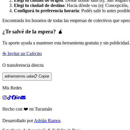
Elegí tu ciudad de origen
: Desde dónde salís (ej: San Miguel 
Elegí tu ciudad de destino
: Hacia dónde vas (ej: Concepción, 
Configurá tu preferencia horaria
: Podés salir lo antes posibl
Encontrarás los horarios de todas las empresas de colectivos que oper
¿Te salvé de la espera? 🧉
Tu aporte ayuda a mantener esta herramienta gratuita y sin publicidad
☕ Invitar un Cafecito
O transferencia directa
adrianramos.uala
📋 Copiar
Mis Redes
Hecho con ❤️ en Tucumán
Desarrollado por
Adrián Ramos