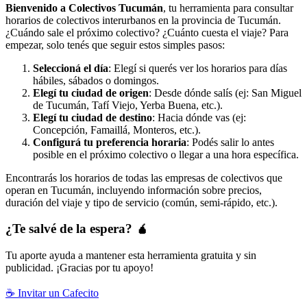
Bienvenido a Colectivos Tucumán
, tu herramienta para consultar
horarios de colectivos interurbanos en la provincia de Tucumán.
¿Cuándo sale el próximo colectivo? ¿Cuánto cuesta el viaje? Para
empezar, solo tenés que seguir estos simples pasos:
Seleccioná el día
: Elegí si querés ver los horarios para días
hábiles, sábados o domingos.
Elegí tu ciudad de origen
: Desde dónde salís (ej: San Miguel
de Tucumán, Tafí Viejo, Yerba Buena, etc.).
Elegí tu ciudad de destino
: Hacia dónde vas (ej:
Concepción, Famaillá, Monteros, etc.).
Configurá tu preferencia horaria
: Podés salir lo antes
posible en el próximo colectivo o llegar a una hora específica.
Encontrarás los horarios de todas las empresas de colectivos que
operan en Tucumán, incluyendo información sobre precios,
duración del viaje y tipo de servicio (común, semi-rápido, etc.).
¿Te salvé de la espera? 🧉
Tu aporte ayuda a mantener esta herramienta gratuita y sin
publicidad. ¡Gracias por tu apoyo!
☕ Invitar un Cafecito