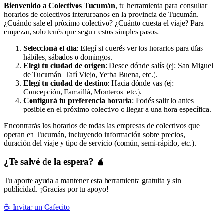
Bienvenido a Colectivos Tucumán
, tu herramienta para consultar
horarios de colectivos interurbanos en la provincia de Tucumán.
¿Cuándo sale el próximo colectivo? ¿Cuánto cuesta el viaje? Para
empezar, solo tenés que seguir estos simples pasos:
Seleccioná el día
: Elegí si querés ver los horarios para días
hábiles, sábados o domingos.
Elegí tu ciudad de origen
: Desde dónde salís (ej: San Miguel
de Tucumán, Tafí Viejo, Yerba Buena, etc.).
Elegí tu ciudad de destino
: Hacia dónde vas (ej:
Concepción, Famaillá, Monteros, etc.).
Configurá tu preferencia horaria
: Podés salir lo antes
posible en el próximo colectivo o llegar a una hora específica.
Encontrarás los horarios de todas las empresas de colectivos que
operan en Tucumán, incluyendo información sobre precios,
duración del viaje y tipo de servicio (común, semi-rápido, etc.).
¿Te salvé de la espera? 🧉
Tu aporte ayuda a mantener esta herramienta gratuita y sin
publicidad. ¡Gracias por tu apoyo!
☕ Invitar un Cafecito