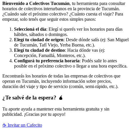
Bienvenido a Colectivos Tucumán
, tu herramienta para consultar
horarios de colectivos interurbanos en la provincia de Tucumán.
¿Cuándo sale el próximo colectivo? ¿Cuánto cuesta el viaje? Para
empezar, solo tenés que seguir estos simples pasos:
Seleccioná el día
: Elegí si querés ver los horarios para días
hábiles, sábados o domingos.
Elegí tu ciudad de origen
: Desde dónde salís (ej: San Miguel
de Tucumán, Tafí Viejo, Yerba Buena, etc.).
Elegí tu ciudad de destino
: Hacia dónde vas (ej:
Concepción, Famaillá, Monteros, etc.).
Configurá tu preferencia horaria
: Podés salir lo antes
posible en el próximo colectivo o llegar a una hora específica.
Encontrarás los horarios de todas las empresas de colectivos que
operan en Tucumán, incluyendo información sobre precios,
duración del viaje y tipo de servicio (común, semi-rápido, etc.).
¿Te salvé de la espera? 🧉
Tu aporte ayuda a mantener esta herramienta gratuita y sin
publicidad. ¡Gracias por tu apoyo!
☕ Invitar un Cafecito