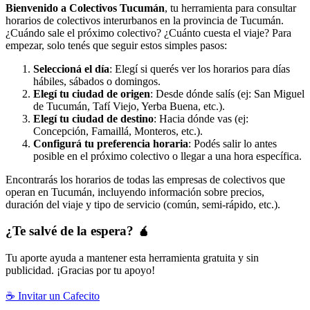
Bienvenido a Colectivos Tucumán
, tu herramienta para consultar
horarios de colectivos interurbanos en la provincia de Tucumán.
¿Cuándo sale el próximo colectivo? ¿Cuánto cuesta el viaje? Para
empezar, solo tenés que seguir estos simples pasos:
Seleccioná el día
: Elegí si querés ver los horarios para días
hábiles, sábados o domingos.
Elegí tu ciudad de origen
: Desde dónde salís (ej: San Miguel
de Tucumán, Tafí Viejo, Yerba Buena, etc.).
Elegí tu ciudad de destino
: Hacia dónde vas (ej:
Concepción, Famaillá, Monteros, etc.).
Configurá tu preferencia horaria
: Podés salir lo antes
posible en el próximo colectivo o llegar a una hora específica.
Encontrarás los horarios de todas las empresas de colectivos que
operan en Tucumán, incluyendo información sobre precios,
duración del viaje y tipo de servicio (común, semi-rápido, etc.).
¿Te salvé de la espera? 🧉
Tu aporte ayuda a mantener esta herramienta gratuita y sin
publicidad. ¡Gracias por tu apoyo!
☕ Invitar un Cafecito