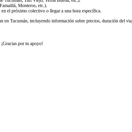
de Tucumán, Tafí Viejo, Yerba Buena, etc.).
Famaillá, Monteros, etc.).
e en el próximo colectivo o llegar a una hora específica.
an en Tucumán, incluyendo información sobre precios, duración del viaje
. ¡Gracias por tu apoyo!