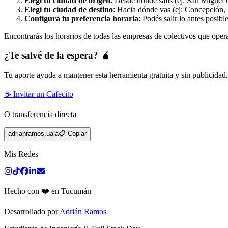
Elegí tu ciudad de origen
: Desde dónde salís (ej: San Miguel 
Elegí tu ciudad de destino
: Hacia dónde vas (ej: Concepción, 
Configurá tu preferencia horaria
: Podés salir lo antes posibl
Encontrarás los horarios de todas las empresas de colectivos que oper
¿Te salvé de la espera? 🧉
Tu aporte ayuda a mantener esta herramienta gratuita y sin publicidad
☕ Invitar un Cafecito
O transferencia directa
adrianramos.uala
📋 Copiar
Mis Redes
Hecho con ❤️ en Tucumán
Desarrollado por
Adrián Ramos