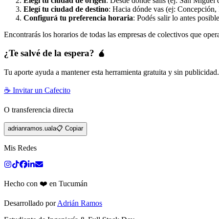
Elegí tu ciudad de origen
: Desde dónde salís (ej: San Miguel 
Elegí tu ciudad de destino
: Hacia dónde vas (ej: Concepción, 
Configurá tu preferencia horaria
: Podés salir lo antes posibl
Encontrarás los horarios de todas las empresas de colectivos que oper
¿Te salvé de la espera? 🧉
Tu aporte ayuda a mantener esta herramienta gratuita y sin publicidad
☕ Invitar un Cafecito
O transferencia directa
adrianramos.uala
📋 Copiar
Mis Redes
Hecho con ❤️ en Tucumán
Desarrollado por
Adrián Ramos