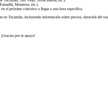
de Tucumán, Tafí Viejo, Yerba Buena, etc.).
Famaillá, Monteros, etc.).
e en el próximo colectivo o llegar a una hora específica.
an en Tucumán, incluyendo información sobre precios, duración del viaje
. ¡Gracias por tu apoyo!