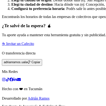
Elegí tu ciudad de origen
: Desde dónde salís (ej: San Miguel 
Elegí tu ciudad de destino
: Hacia dónde vas (ej: Concepción, 
Configurá tu preferencia horaria
: Podés salir lo antes posibl
Encontrarás los horarios de todas las empresas de colectivos que oper
¿Te salvé de la espera? 🧉
Tu aporte ayuda a mantener esta herramienta gratuita y sin publicidad
☕ Invitar un Cafecito
O transferencia directa
adrianramos.uala
📋 Copiar
Mis Redes
Hecho con ❤️ en Tucumán
Desarrollado por
Adrián Ramos