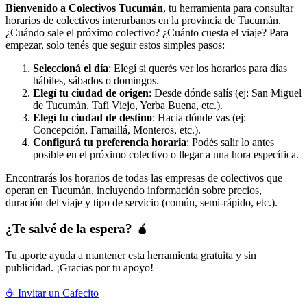
Bienvenido a Colectivos Tucumán
, tu herramienta para consultar
horarios de colectivos interurbanos en la provincia de Tucumán.
¿Cuándo sale el próximo colectivo? ¿Cuánto cuesta el viaje? Para
empezar, solo tenés que seguir estos simples pasos:
Seleccioná el día
: Elegí si querés ver los horarios para días
hábiles, sábados o domingos.
Elegí tu ciudad de origen
: Desde dónde salís (ej: San Miguel
de Tucumán, Tafí Viejo, Yerba Buena, etc.).
Elegí tu ciudad de destino
: Hacia dónde vas (ej:
Concepción, Famaillá, Monteros, etc.).
Configurá tu preferencia horaria
: Podés salir lo antes
posible en el próximo colectivo o llegar a una hora específica.
Encontrarás los horarios de todas las empresas de colectivos que
operan en Tucumán, incluyendo información sobre precios,
duración del viaje y tipo de servicio (común, semi-rápido, etc.).
¿Te salvé de la espera? 🧉
Tu aporte ayuda a mantener esta herramienta gratuita y sin
publicidad. ¡Gracias por tu apoyo!
☕ Invitar un Cafecito