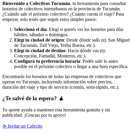
Bienvenido a Colectivos Tucumán
, tu herramienta para consultar
horarios de colectivos interurbanos en la provincia de Tucumán.
¿Cuándo sale el próximo colectivo? ¿Cuánto cuesta el viaje? Para
empezar, solo tenés que seguir estos simples pasos:
Seleccioná el día
: Elegí si querés ver los horarios para días
hábiles, sábados o domingos.
Elegí tu ciudad de origen
: Desde dónde salís (ej: San Miguel
de Tucumán, Tafí Viejo, Yerba Buena, etc.).
Elegí tu ciudad de destino
: Hacia dónde vas (ej:
Concepción, Famaillá, Monteros, etc.).
Configurá tu preferencia horaria
: Podés salir lo antes
posible en el próximo colectivo o llegar a una hora específica.
Encontrarás los horarios de todas las empresas de colectivos que
operan en Tucumán, incluyendo información sobre precios,
duración del viaje y tipo de servicio (común, semi-rápido, etc.).
¿Te salvé de la espera? 🧉
Tu aporte ayuda a mantener esta herramienta gratuita y sin
publicidad. ¡Gracias por tu apoyo!
☕ Invitar un Cafecito