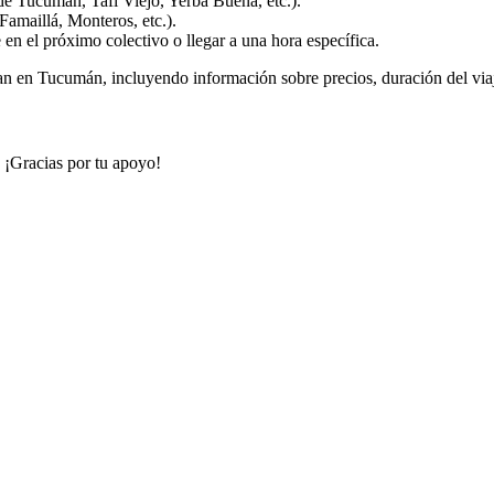
de Tucumán, Tafí Viejo, Yerba Buena, etc.).
Famaillá, Monteros, etc.).
e en el próximo colectivo o llegar a una hora específica.
an en Tucumán, incluyendo información sobre precios, duración del viaje
. ¡Gracias por tu apoyo!