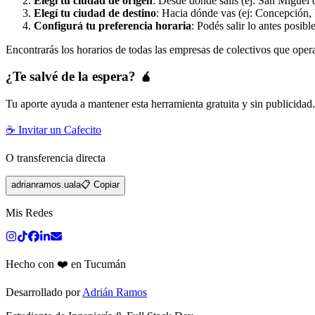
Elegí tu ciudad de origen
: Desde dónde salís (ej: San Miguel 
Elegí tu ciudad de destino
: Hacia dónde vas (ej: Concepción, 
Configurá tu preferencia horaria
: Podés salir lo antes posibl
Encontrarás los horarios de todas las empresas de colectivos que oper
¿Te salvé de la espera? 🧉
Tu aporte ayuda a mantener esta herramienta gratuita y sin publicidad
☕ Invitar un Cafecito
O transferencia directa
adrianramos.uala
📋 Copiar
Mis Redes
Hecho con ❤️ en Tucumán
Desarrollado por
Adrián Ramos