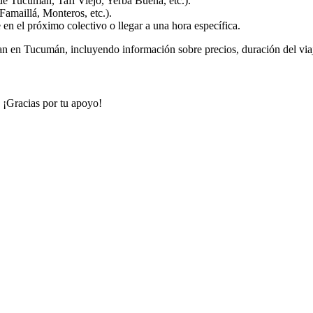
de Tucumán, Tafí Viejo, Yerba Buena, etc.).
Famaillá, Monteros, etc.).
e en el próximo colectivo o llegar a una hora específica.
an en Tucumán, incluyendo información sobre precios, duración del viaje
. ¡Gracias por tu apoyo!