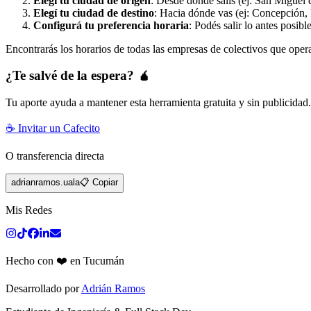
Elegí tu ciudad de origen
: Desde dónde salís (ej: San Miguel 
Elegí tu ciudad de destino
: Hacia dónde vas (ej: Concepción, 
Configurá tu preferencia horaria
: Podés salir lo antes posibl
Encontrarás los horarios de todas las empresas de colectivos que oper
¿Te salvé de la espera? 🧉
Tu aporte ayuda a mantener esta herramienta gratuita y sin publicidad
☕ Invitar un Cafecito
O transferencia directa
adrianramos.uala
📋 Copiar
Mis Redes
Hecho con ❤️ en Tucumán
Desarrollado por
Adrián Ramos