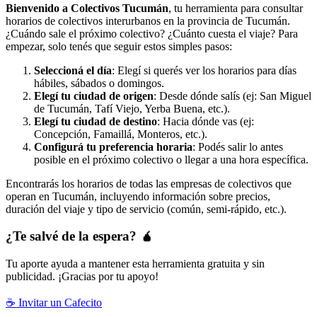
Bienvenido a Colectivos Tucumán
, tu herramienta para consultar
horarios de colectivos interurbanos en la provincia de Tucumán.
¿Cuándo sale el próximo colectivo? ¿Cuánto cuesta el viaje? Para
empezar, solo tenés que seguir estos simples pasos:
Seleccioná el día
: Elegí si querés ver los horarios para días
hábiles, sábados o domingos.
Elegí tu ciudad de origen
: Desde dónde salís (ej: San Miguel
de Tucumán, Tafí Viejo, Yerba Buena, etc.).
Elegí tu ciudad de destino
: Hacia dónde vas (ej:
Concepción, Famaillá, Monteros, etc.).
Configurá tu preferencia horaria
: Podés salir lo antes
posible en el próximo colectivo o llegar a una hora específica.
Encontrarás los horarios de todas las empresas de colectivos que
operan en Tucumán, incluyendo información sobre precios,
duración del viaje y tipo de servicio (común, semi-rápido, etc.).
¿Te salvé de la espera? 🧉
Tu aporte ayuda a mantener esta herramienta gratuita y sin
publicidad. ¡Gracias por tu apoyo!
☕ Invitar un Cafecito