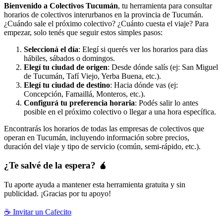
Bienvenido a Colectivos Tucumán
, tu herramienta para consultar
horarios de colectivos interurbanos en la provincia de Tucumán.
¿Cuándo sale el próximo colectivo? ¿Cuánto cuesta el viaje? Para
empezar, solo tenés que seguir estos simples pasos:
Seleccioná el día
: Elegí si querés ver los horarios para días
hábiles, sábados o domingos.
Elegí tu ciudad de origen
: Desde dónde salís (ej: San Miguel
de Tucumán, Tafí Viejo, Yerba Buena, etc.).
Elegí tu ciudad de destino
: Hacia dónde vas (ej:
Concepción, Famaillá, Monteros, etc.).
Configurá tu preferencia horaria
: Podés salir lo antes
posible en el próximo colectivo o llegar a una hora específica.
Encontrarás los horarios de todas las empresas de colectivos que
operan en Tucumán, incluyendo información sobre precios,
duración del viaje y tipo de servicio (común, semi-rápido, etc.).
¿Te salvé de la espera? 🧉
Tu aporte ayuda a mantener esta herramienta gratuita y sin
publicidad. ¡Gracias por tu apoyo!
☕ Invitar un Cafecito