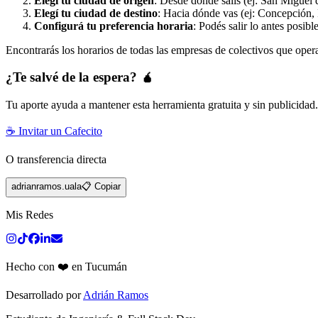
Elegí tu ciudad de origen
: Desde dónde salís (ej: San Miguel 
Elegí tu ciudad de destino
: Hacia dónde vas (ej: Concepción, 
Configurá tu preferencia horaria
: Podés salir lo antes posibl
Encontrarás los horarios de todas las empresas de colectivos que oper
¿Te salvé de la espera? 🧉
Tu aporte ayuda a mantener esta herramienta gratuita y sin publicidad
☕ Invitar un Cafecito
O transferencia directa
adrianramos.uala
📋 Copiar
Mis Redes
Hecho con ❤️ en Tucumán
Desarrollado por
Adrián Ramos