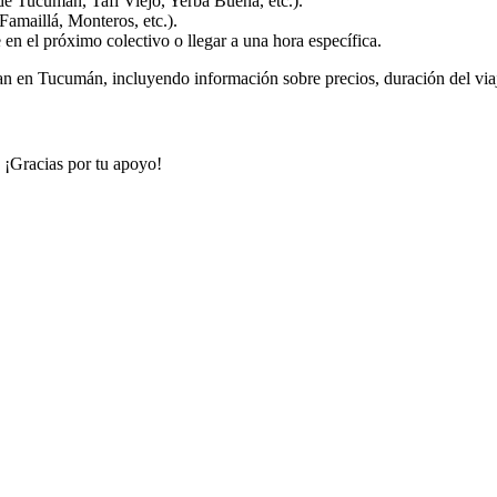
de Tucumán, Tafí Viejo, Yerba Buena, etc.).
Famaillá, Monteros, etc.).
e en el próximo colectivo o llegar a una hora específica.
an en Tucumán, incluyendo información sobre precios, duración del viaje
. ¡Gracias por tu apoyo!