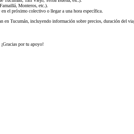
de Tucumán, Tafí Viejo, Yerba Buena, etc.).
Famaillá, Monteros, etc.).
e en el próximo colectivo o llegar a una hora específica.
an en Tucumán, incluyendo información sobre precios, duración del viaje
. ¡Gracias por tu apoyo!