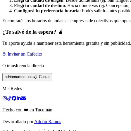
Elegí tu ciudad de origen
: Desde dónde salís (ej: San Miguel 
Elegí tu ciudad de destino
: Hacia dónde vas (ej: Concepción, 
Configurá tu preferencia horaria
: Podés salir lo antes posibl
Encontrarás los horarios de todas las empresas de colectivos que oper
¿Te salvé de la espera? 🧉
Tu aporte ayuda a mantener esta herramienta gratuita y sin publicidad
☕ Invitar un Cafecito
O transferencia directa
adrianramos.uala
📋 Copiar
Mis Redes
Hecho con ❤️ en Tucumán
Desarrollado por
Adrián Ramos